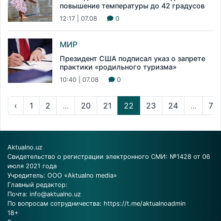
повышение температуры до 42 градусов
12:17 | 07.08
0
МИР
Президент США подписал указ о запрете
практики «родильного туризма»
10:40 | 07.08
0
‹
1
2
...
20
21
22
23
24
...
72
Aktualno.uz
Свидетельство о регистрации электронного СМИ: №1428 от 06
июля 2021 года
Учредитель: ООО «Aktualno media»
Главный редактор:
Почта:
info@aktualno.uz
По вопросам сотрудничества:
https://t.me/aktualnoadmin
18+