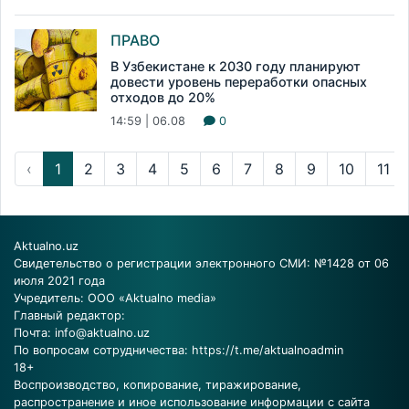
ПРАВО
В Узбекистане к 2030 году планируют
довести уровень переработки опасных
отходов до 20%
14:59 | 06.08
0
‹
1
2
3
4
5
6
7
8
9
10
11
Aktualno.uz
Свидетельство о регистрации электронного СМИ: №1428 от 06
июля 2021 года
Учредитель: ООО «Aktualno media»
Главный редактор:
Почта:
info@aktualno.uz
По вопросам сотрудничества:
https://t.me/aktualnoadmin
18+
Воспроизводство, копирование, тиражирование,
распространение и иное использование информации с сайта