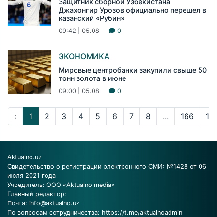
Защитник сборной Узбекистана
Джахонгир Урозов официально перешел в
казанский «Рубин»
09:42 | 05.08
0
ЭКОНОМИКА
Мировые центробанки закупили свыше 50
тонн золота в июне
09:00 | 05.08
0
‹
1
2
3
4
5
6
7
8
...
166
16
Aktualno.uz
Свидетельство о регистрации электронного СМИ: №1428 от 06
июля 2021 года
Учредитель: ООО «Aktualno media»
Главный редактор:
Почта:
info@aktualno.uz
По вопросам сотрудничества:
https://t.me/aktualnoadmin