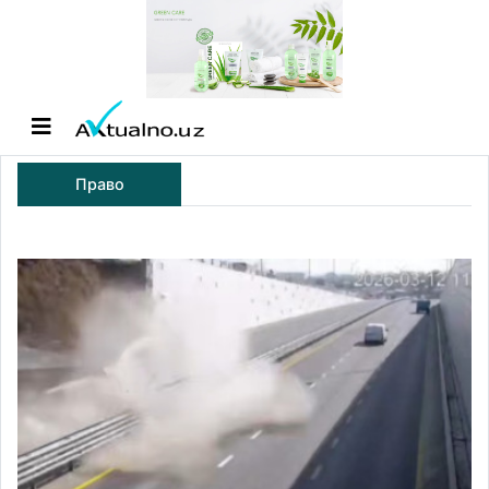
Право