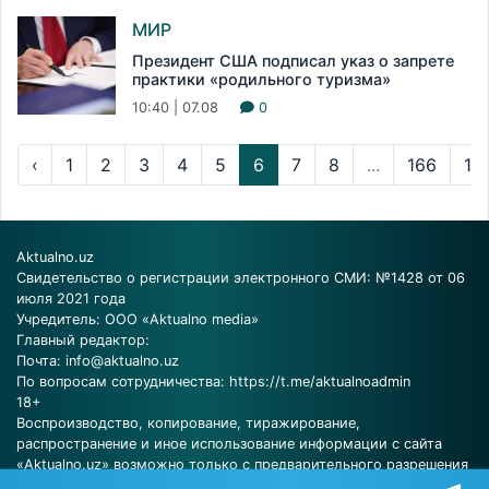
МИР
Президент США подписал указ о запрете
практики «родильного туризма»
10:40 | 07.08
0
‹
1
2
3
4
5
6
7
8
...
166
16
Aktualno.uz
Свидетельство о регистрации электронного СМИ: №1428 от 06
июля 2021 года
Учредитель: ООО «Aktualno media»
Главный редактор:
Почта:
info@aktualno.uz
По вопросам сотрудничества:
https://t.me/aktualnoadmin
18+
Воспроизводство, копирование, тиражирование,
распространение и иное использование информации с сайта
«Aktualno.uz» возможно только с предварительного разрешения
редакции.