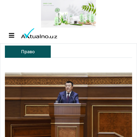
Право