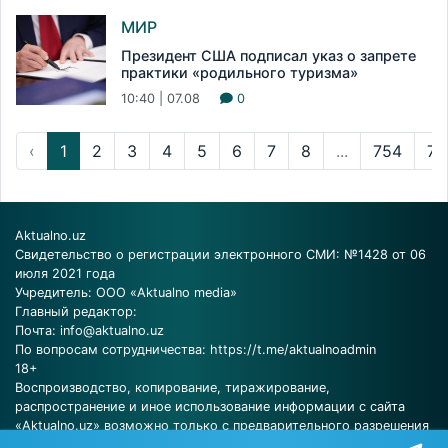
МИР
Президент США подписал указ о запрете
практики «родильного туризма»
10:40 | 07.08
0
‹
1
2
3
4
5
6
7
8
...
754
75
Aktualno.uz
Свидетельство о регистрации электронного СМИ: №1428 от 06
июля 2021 года
Учредитель: ООО «Aktualno media»
Главный редактор:
Почта:
info@aktualno.uz
По вопросам сотрудничества:
https://t.me/aktualnoadmin
18+
Воспроизводство, копирование, тиражирование,
распространение и иное использование информации с сайта
«Aktualno.uz» возможно только с предварительного разрешения
редакции.