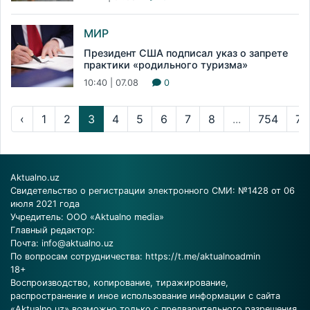
МИР
Президент США подписал указ о запрете
практики «родильного туризма»
10:40 | 07.08
0
‹
1
2
3
4
5
6
7
8
...
754
75
Aktualno.uz
Свидетельство о регистрации электронного СМИ: №1428 от 06
июля 2021 года
Учредитель: ООО «Aktualno media»
Главный редактор:
Почта:
info@aktualno.uz
По вопросам сотрудничества:
https://t.me/aktualnoadmin
18+
Воспроизводство, копирование, тиражирование,
распространение и иное использование информации с сайта
«Aktualno.uz» возможно только с предварительного разрешения