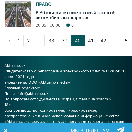
ПРАВО
В Узбекистане принят новый закон об
автомобильных дорогах
20:35 | 06.08
0
‹
1
2
...
38
39
40
41
42
...
58
Aktualno.uz
Свидетельство о регистрации электронного СМИ: №1428 от 06
июля 2021 года
Учредитель: ООО «Aktualno media»
Главный редактор:
Почта:
info@aktualno.uz
По вопросам сотрудничества:
https://t.me/aktualnoadmin
18+
Воспроизводство, копирование, тиражирование,
распространение и иное использование информации с сайта
«Aktualno.uz» возможно только с предварительного разрешения
редакции.
МЫ В ТЕЛЕГРАМ