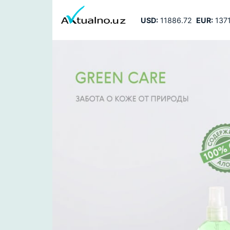
USD:
11886.72
EUR:
1371