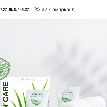
32
Самарканд
7.27
RUB:
146.37