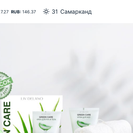
31
Самарканд
7.27
RUB:
146.37