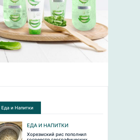
Еда и Напитки
ЕДА И НАПИТКИ
Хорезмский рис пополнил
госреестр географических