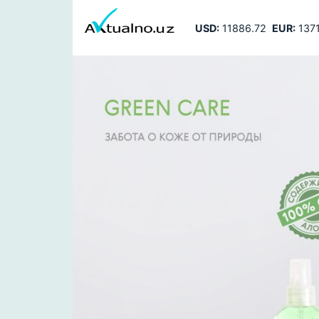
USD:
11886.72
EUR:
1371