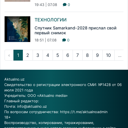
19:43 | 07.08
0
ТЕХНОЛОГИИ
Спутник Samarkand-2028 прислал свой
первый снимок
18:51 | 07.08
0
‹
1
2
3
4
5
6
7
8
9
10
...
Aktualno.uz
Свидетельство о регистрации электронного СМИ: №1428 от 06
июля 2021 года
Учредитель: ООО «Aktualno media»
Главный редактор:
Почта:
info@aktualno.uz
По вопросам сотрудничества:
https://t.me/aktualnoadmin
18+
Воспроизводство, копирование, тиражирование,