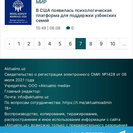
МИР
В США появилась психологическая
платформа для поддержки узбекских
семей
15:49 | 06.08
0
‹
1
2
3
4
5
6
7
8
9
10
...
Aktualno.uz
Свидетельство о регистрации электронного СМИ: №1428 от 06
июля 2021 года
Учредитель: ООО «Aktualno media»
Главный редактор:
Почта:
info@aktualno.uz
По вопросам сотрудничества:
https://t.me/aktualnoadmin
18+
Воспроизводство, копирование, тиражирование,
распространение и иное использование информации с сайта
«Aktualno.uz» возможно только с предварительного разрешения
редакции.