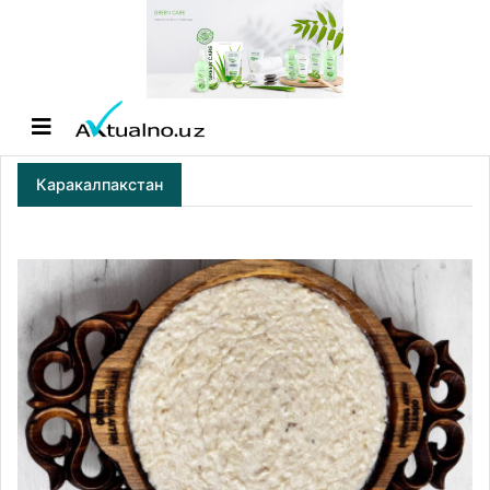
Каракалпакстан