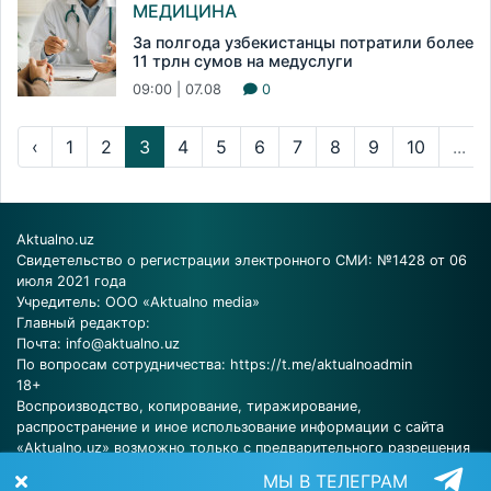
МЕДИЦИНА
За полгода узбекистанцы потратили более
11 трлн сумов на медуслуги
09:00 | 07.08
0
‹
1
2
3
4
5
6
7
8
9
10
...
Aktualno.uz
Свидетельство о регистрации электронного СМИ: №1428 от 06
июля 2021 года
Учредитель: ООО «Aktualno media»
Главный редактор:
Почта:
info@aktualno.uz
По вопросам сотрудничества:
https://t.me/aktualnoadmin
18+
Воспроизводство, копирование, тиражирование,
распространение и иное использование информации с сайта
«Aktualno.uz» возможно только с предварительного разрешения
редакции.
МЫ В ТЕЛЕГРАМ