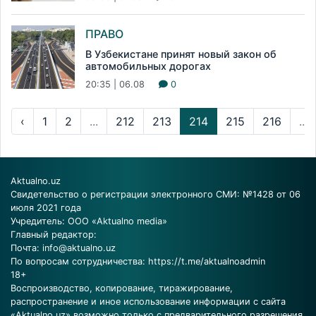
ПРАВО
В Узбекистане принят новый закон об
автомобильных дорогах
20:35 | 06.08
0
‹
1
2
...
212
213
214
215
216
...
Aktualno.uz
Свидетельство о регистрации электронного СМИ: №1428 от 06
июля 2021 года
Учредитель: ООО «Aktualno media»
Главный редактор:
Почта:
info@aktualno.uz
По вопросам сотрудничества:
https://t.me/aktualnoadmin
18+
Воспроизводство, копирование, тиражирование,
распространение и иное использование информации с сайта
«Aktualno.uz» возможно только с предварительного разрешения