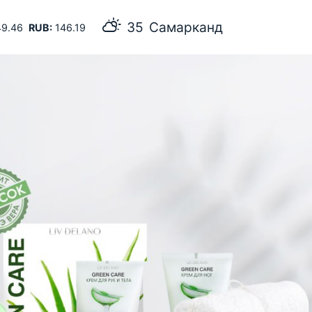
35
Самарканд
9.46
RUB:
146.19