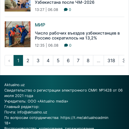
Узбекистана после ЧМ-2026
13:27 | 06.08
0
МИР
Число рабочих въездов узбекистанцев в
Россию сократилось на 13,2%
12:35 | 06.08
0
‹
1
2
3
4
5
6
7
8
...
318
31
Aktualno.uz
Свидетельство о регистрации электронного СМИ: №1428 от 06
июля 2021 года
Учредитель: ООО «Aktualno media»
Главный редактор:
Почта:
info@aktualno.uz
По вопросам сотрудничества:
https://t.me/aktualnoadmin
18+
Воспроизводство, копирование, тиражирование,