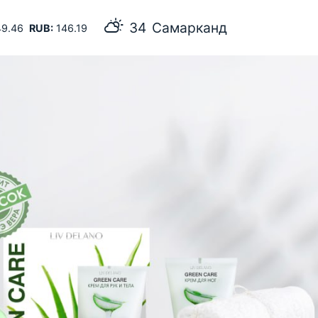
34
Самарканд
9.46
RUB:
146.19