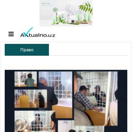
Право