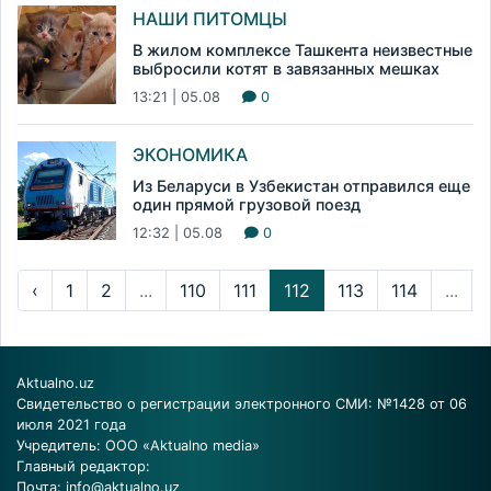
НАШИ ПИТОМЦЫ
В жилом комплексе Ташкента неизвестные
выбросили котят в завязанных мешках
13:21 | 05.08
0
ЭКОНОМИКА
Из Беларуси в Узбекистан отправился еще
один прямой грузовой поезд
12:32 | 05.08
0
‹
1
2
...
110
111
112
113
114
...
Aktualno.uz
Свидетельство о регистрации электронного СМИ: №1428 от 06
июля 2021 года
Учредитель: ООО «Aktualno media»
Главный редактор:
Почта:
info@aktualno.uz