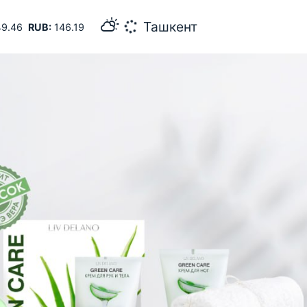
35
Самарканд
9.46
RUB:
146.19