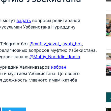
е могут
задать
вопросы религиозной
мусульман Узбекистана Нуриддину
 Telegram-бот
@muftiy_savol_javob_bot
,
 религиозных вопросов муфтию Узбекистана.
legram-канале
@Muftiy_Nuriddin_domla
.
 Нуриддин Халикназаров
избран
н и муфтием Узбекистана. До своего
ал должность главного имам-хатиба