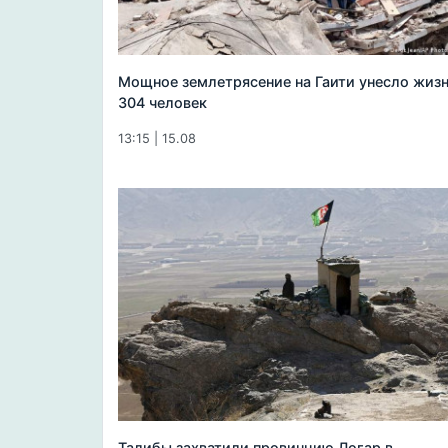
Мощное землетрясение на Гаити унесло жиз
304 человек
13:15 | 15.08
Талибы захватили провинцию Логар в