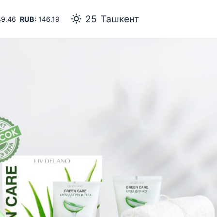
Ташкент
9.46
RUB:
146.19