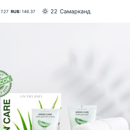
22
Самарканд
7.27
RUB:
146.37