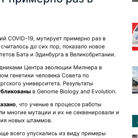
й COVID-19, мутирует примерно раз в
м считалось до сих пор, показало новое
тетов Бата и Эдинбурга в Великобритании.
удниками Центра эволюции Милнера в
лом генетики человека Совета по
гского университета. Результаты
убликованы
в Genome Biology and Evolution.
казано
, что ученые в процессе работы
али многие мутации и их не секвенировали и
ния новых штаммов.
аще всего упускались из виду примеры