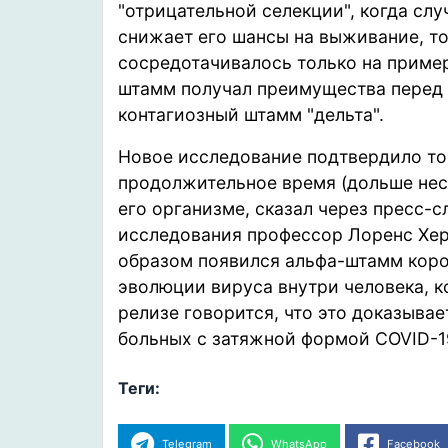
"отрицательной селекции", когда сл
снижает его шансы на выживание, то
сосредотачивалось только на приме
штамм получал преимущества перед 
контагиозный штамм "дельта".
Новое исследование подтвердило то,
продолжительное время (дольше нес
его организме, сказал через пресс-
исследования профессор Лоренс Хер
образом появился альфа-штамм коро
эволюции вируса внутри человека, к
релизе говорится, что это доказыва
больных с затяжной формой COVID-1
Теги:
Telegram
WhatsApp
Facebook