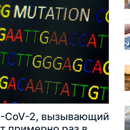
S-CoV-2, вызывающий
т примерно раз в