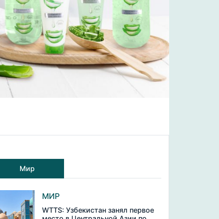
Мир
МИР
WTTS: Узбекистан занял первое
место в Центральной Азии по