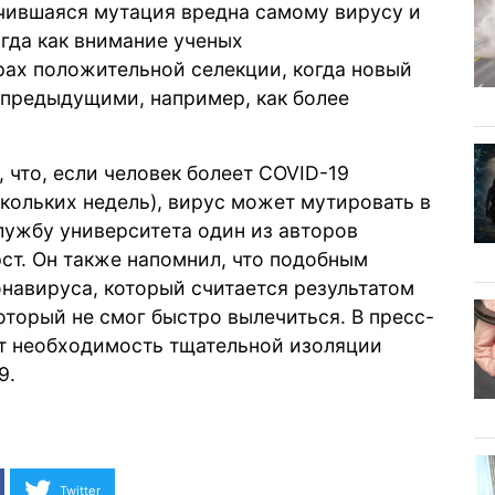
учившаяся мутация вредна самому вирусу и
гда как внимание ученых
рах положительной селекции, когда новый
предыдущими, например, как более
 что, если человек болеет СOVID-19
кольких недель), вирус может мутировать в
службу университета один из авторов
ст. Он также напомнил, что подобным
навируса, который считается результатом
оторый не смог быстро вылечиться. В пресс-
ет необходимость тщательной изоляции
9.
Twitter