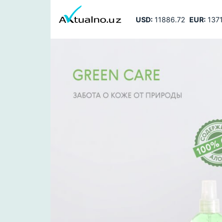
USD:
11886.72
EUR:
1371