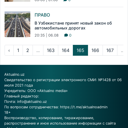
ПРАВО
В Узбекистане принят новый закон об
автомобильных дорогах
20:35 | 06.08
0
‹
1
2
...
163
164
165
166
167
...
Aktualno.uz
Свидетельство о регистрации электронного СМИ: №1428 от 06
июля 2021 года
Учредитель: ООО «Aktualno media»
Главный редактор:
Почта:
info@aktualno.uz
По вопросам сотрудничества:
https://t.me/aktualnoadmin
18+
Воспроизводство, копирование, тиражирование,
распространение и иное использование информации с сайта