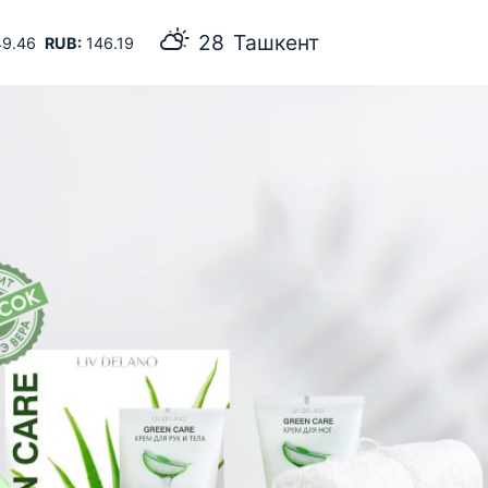
26
Самарканд
9.46
RUB:
146.19