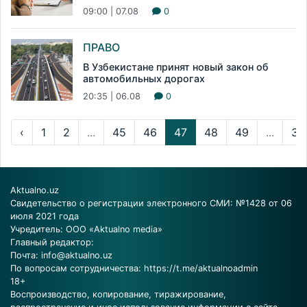
09:00 | 07.08
0
ПРАВО
В Узбекистане принят новый закон об
автомобильных дорогах
20:35 | 06.08
0
‹
1
2
...
45
46
47
48
49
...
31
Aktualno.uz
Свидетельство о регистрации электронного СМИ: №1428 от 06
июля 2021 года
Учредитель: ООО «Aktualno media»
Главный редактор:
Почта:
info@aktualno.uz
По вопросам сотрудничества:
https://t.me/aktualnoadmin
18+
Воспроизводство, копирование, тиражирование,