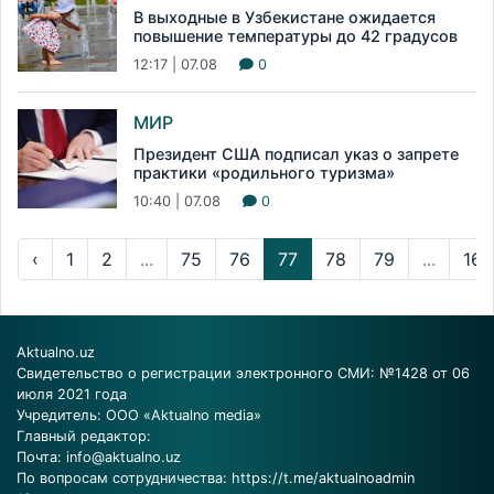
В выходные в Узбекистане ожидается
повышение температуры до 42 градусов
12:17 | 07.08
0
МИР
Президент США подписал указ о запрете
практики «родильного туризма»
10:40 | 07.08
0
‹
1
2
...
75
76
77
78
79
...
166
Aktualno.uz
Свидетельство о регистрации электронного СМИ: №1428 от 06
июля 2021 года
Учредитель: ООО «Aktualno media»
Главный редактор:
Почта:
info@aktualno.uz
По вопросам сотрудничества:
https://t.me/aktualnoadmin