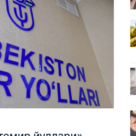
 темир йуллари»