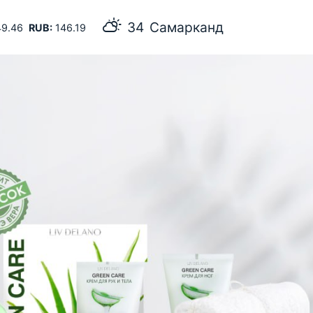
34
Самарканд
9.46
RUB:
146.19