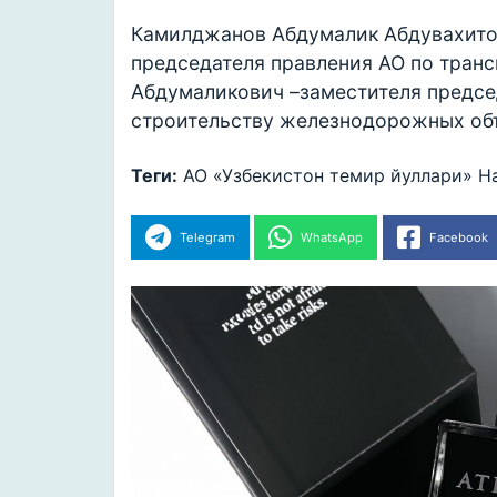
Камилджанов Абдумалик Абдувахито
председателя правления АО по трансп
Абдумаликович –заместителя предсе
строительству железнодорожных об
Теги:
АО «Узбекистон темир йуллари»
Н
Telegram
WhatsApp
Facebook