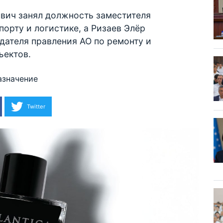
вич занял должность заместителя
орту и логистике, а Ризаев Элёр
дателя правления АО по ремонту и
ъектов.
азначение
Twitter