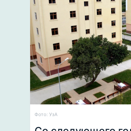
Фото: УзА
Со следующего го