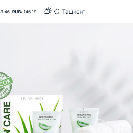
31
Самарканд
9.46
RUB:
146.19