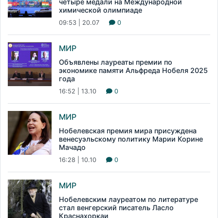
четыре медали на Международной
химической олимпиаде
09:53 | 20.07
0
МИР
Объявлены лауреаты премии по
экономике памяти Альфреда Нобеля 2025
года
16:52 | 13.10
0
МИР
Нобелевская премия мира присуждена
венесуэльскому политику Марии Корине
Мачадо
16:28 | 10.10
0
МИР
Нобелевским лауреатом по литературе
стал венгерский писатель Ласло
Краснахоркаи