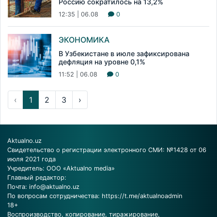
Россию сократилось на 13,2%
12:35 | 06.08
0
ЭКОНОМИКА
В Узбекистане в июле зафиксирована
дефляция на уровне 0,1%
11:52 | 06.08
0
‹
1
2
3
›
Aktualno.uz
Свидетельство о регистрации электронного СМИ: №1428 от 06
июля 2021 года
Учредитель: ООО «Aktualno media»
Главный редактор:
Почта:
info@aktualno.uz
По вопросам сотрудничества:
https://t.me/aktualnoadmin
18+
Воспроизводство, копирование, тиражирование,