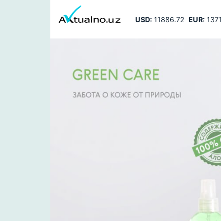
USD:
11886.72
EUR:
1371