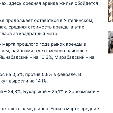
ах, здесь средняя аренда жилья обойдется
ья продолжает оставаться в Учтепинском,
ах, средняя стоимость аренды в этих
оллара за квадратный метр.
о марта прошлого года рынок аренды в
азом, районами, где отмечено наиболее
Яшнабадский - на 10,3%, Мирабадский - на
с на 0,5%, против 0,8% в феврале. В
ку» выросли на 14,1%.
 – 24,8%, Бухарской – 25,1% и Хорезмской –
ице также замедлился. Если в марте средние