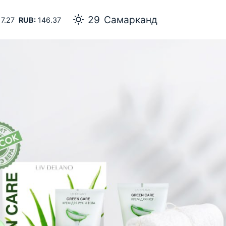
29
Самарканд
7.27
RUB:
146.37