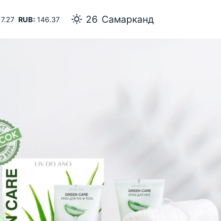
26
Самарканд
7.27
RUB:
146.37