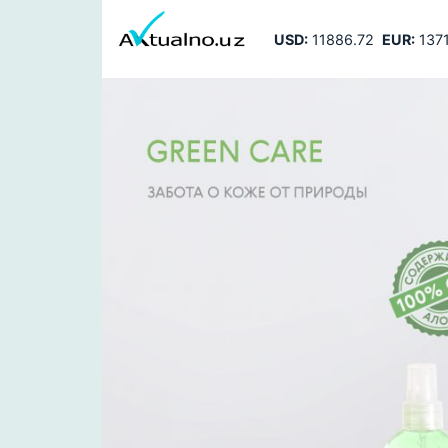
USD:
11886.72
EUR:
1371