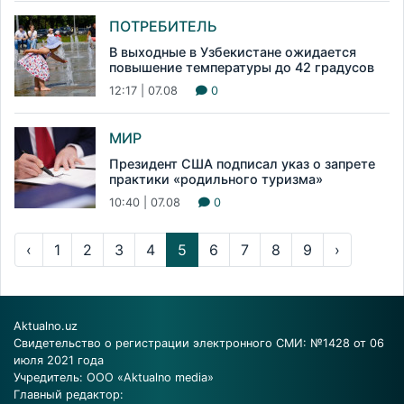
ПОТРЕБИТЕЛЬ
В выходные в Узбекистане ожидается
повышение температуры до 42 градусов
12:17 | 07.08
0
МИР
Президент США подписал указ о запрете
практики «родильного туризма»
10:40 | 07.08
0
‹
1
2
3
4
5
6
7
8
9
›
Aktualno.uz
Свидетельство о регистрации электронного СМИ: №1428 от 06
июля 2021 года
Учредитель: ООО «Aktualno media»
Главный редактор: