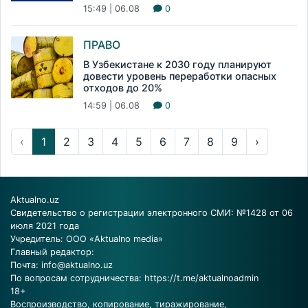
15:49 | 06.08
0
ПРАВО
В Узбекистане к 2030 году планируют
довести уровень переработки опасных
отходов до 20%
14:59 | 06.08
0
‹
1
2
3
4
5
6
7
8
9
›
Aktualno.uz
Свидетельство о регистрации электронного СМИ: №1428 от 06
июля 2021 года
Учредитель: ООО «Aktualno media»
Главный редактор:
Почта:
info@aktualno.uz
По вопросам сотрудничества:
https://t.me/aktualnoadmin
18+
Воспроизводство, копирование, тиражирование,