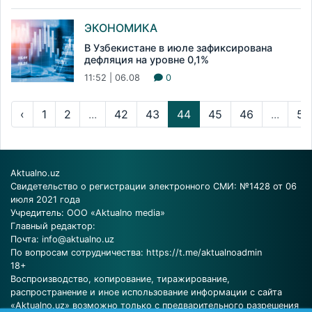
ЭКОНОМИКА
В Узбекистане в июле зафиксирована
дефляция на уровне 0,1%
11:52 | 06.08
0
‹
1
2
...
42
43
44
45
46
...
58
Aktualno.uz
Свидетельство о регистрации электронного СМИ: №1428 от 06
июля 2021 года
Учредитель: ООО «Aktualno media»
Главный редактор:
Почта:
info@aktualno.uz
По вопросам сотрудничества:
https://t.me/aktualnoadmin
18+
Воспроизводство, копирование, тиражирование,
распространение и иное использование информации с сайта
«Aktualno.uz» возможно только с предварительного разрешения