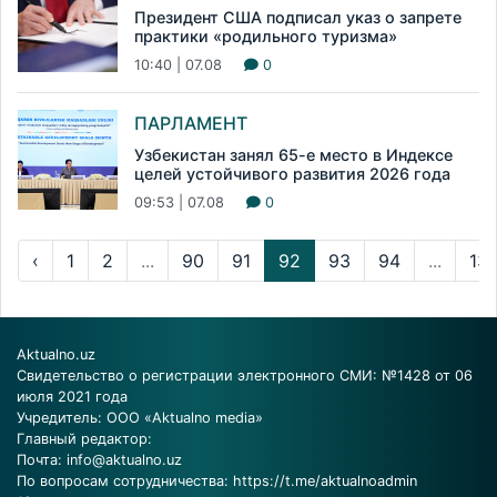
Президент США подписал указ о запрете
практики «родильного туризма»
10:40 | 07.08
0
ПАРЛАМЕНТ
Узбекистан занял 65-е место в Индексе
целей устойчивого развития 2026 года
09:53 | 07.08
0
‹
1
2
...
90
91
92
93
94
...
13
Aktualno.uz
Свидетельство о регистрации электронного СМИ: №1428 от 06
июля 2021 года
Учредитель: ООО «Aktualno media»
Главный редактор:
Почта:
info@aktualno.uz
По вопросам сотрудничества:
https://t.me/aktualnoadmin