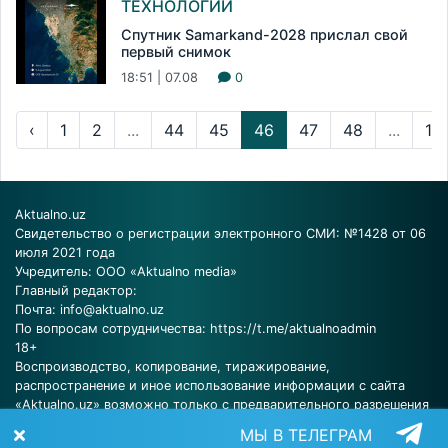
ТЕХНОЛОГИИ
Спутник Samarkand-2028 прислал свой
первый снимок
18:51 | 07.08
0
‹
1
2
...
44
45
46
47
48
...
13
Aktualno.uz
Свидетельство о регистрации электронного СМИ: №1428 от 06
июля 2021 года
Учредитель: ООО «Aktualno media»
Главный редактор:
Почта:
info@aktualno.uz
По вопросам сотрудничества:
https://t.me/aktualnoadmin
18+
Воспроизводство, копирование, тиражирование,
распространение и иное использование информации с сайта
«Aktualno.uz» возможно только с предварительного разрешения
редакции.
МЫ В ТЕЛЕГРАМ