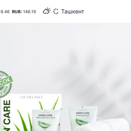
34
Самарканд
9.46
RUB:
146.19