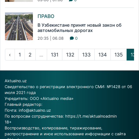
ПРАВО
В Узбекистане принят новый закон об
автомобильных дорогах
20:35 | 06.08
0
‹
1
2
...
131
132
133
134
135
136
Aktualno.uz
Свидетельство о регистрации электронного СМИ: №1428 от 06
июля 2021 года
Учредитель: ООО «Aktualno media»
Главный редактор:
Почта:
info@aktualno.uz
По вопросам сотрудничества:
https://t.me/aktualnoadmin
18+
Воспроизводство, копирование, тиражирование,
распространение и иное использование информации с сайта