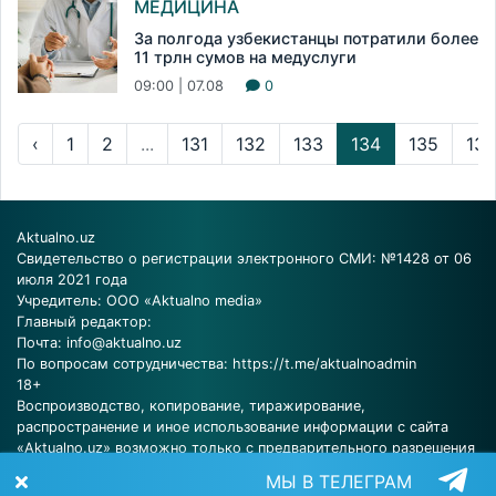
МЕДИЦИНА
За полгода узбекистанцы потратили более
11 трлн сумов на медуслуги
09:00 | 07.08
0
‹
1
2
...
131
132
133
134
135
136
Aktualno.uz
Свидетельство о регистрации электронного СМИ: №1428 от 06
июля 2021 года
Учредитель: ООО «Aktualno media»
Главный редактор:
Почта:
info@aktualno.uz
По вопросам сотрудничества:
https://t.me/aktualnoadmin
18+
Воспроизводство, копирование, тиражирование,
распространение и иное использование информации с сайта
«Aktualno.uz» возможно только с предварительного разрешения
редакции.
МЫ В ТЕЛЕГРАМ