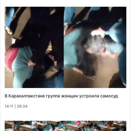
В Каракалпакстане группа женщин устроила самосуд
14:11 | 26.04