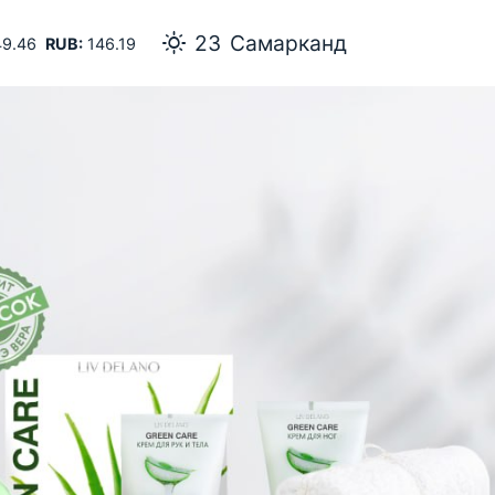
23
Самарканд
9.46
RUB:
146.19