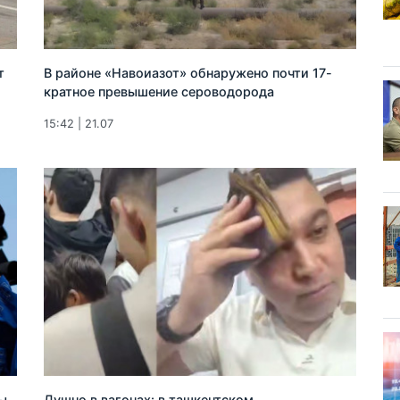
т
В районе «Навоиазот» обнаружено почти 17-
кратное превышение сероводорода
15:42 | 21.07
зы
Душно в вагонах: в ташкентском