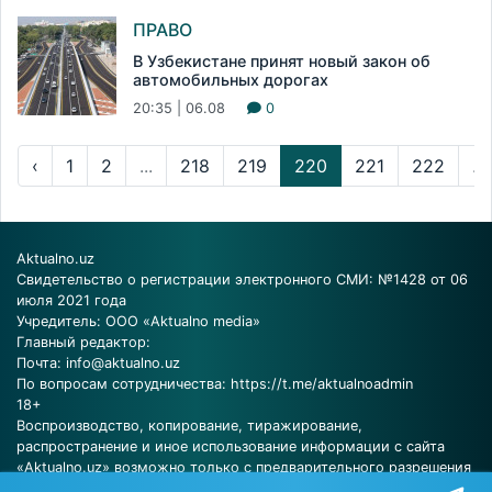
ПРАВО
В Узбекистане принят новый закон об
автомобильных дорогах
20:35 | 06.08
0
‹
1
2
...
218
219
220
221
222
...
Aktualno.uz
Свидетельство о регистрации электронного СМИ: №1428 от 06
июля 2021 года
Учредитель: ООО «Aktualno media»
Главный редактор:
Почта:
info@aktualno.uz
По вопросам сотрудничества:
https://t.me/aktualnoadmin
18+
Воспроизводство, копирование, тиражирование,
распространение и иное использование информации с сайта
«Aktualno.uz» возможно только с предварительного разрешения
редакции.