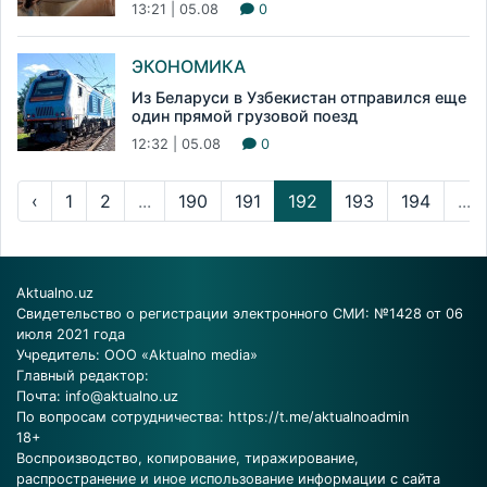
13:21 | 05.08
0
ЭКОНОМИКА
Из Беларуси в Узбекистан отправился еще
один прямой грузовой поезд
12:32 | 05.08
0
‹
1
2
...
190
191
192
193
194
...
Aktualno.uz
Свидетельство о регистрации электронного СМИ: №1428 от 06
июля 2021 года
Учредитель: ООО «Aktualno media»
Главный редактор:
Почта:
info@aktualno.uz
По вопросам сотрудничества:
https://t.me/aktualnoadmin
18+
Воспроизводство, копирование, тиражирование,
распространение и иное использование информации с сайта