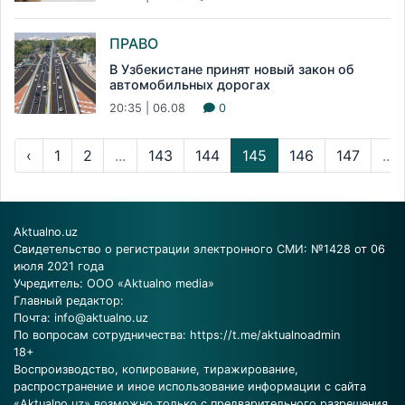
ПРАВО
В Узбекистане принят новый закон об
автомобильных дорогах
20:35 | 06.08
0
‹
1
2
...
143
144
145
146
147
...
Aktualno.uz
Свидетельство о регистрации электронного СМИ: №1428 от 06
июля 2021 года
Учредитель: ООО «Aktualno media»
Главный редактор:
Почта:
info@aktualno.uz
По вопросам сотрудничества:
https://t.me/aktualnoadmin
18+
Воспроизводство, копирование, тиражирование,
распространение и иное использование информации с сайта
«Aktualno.uz» возможно только с предварительного разрешения