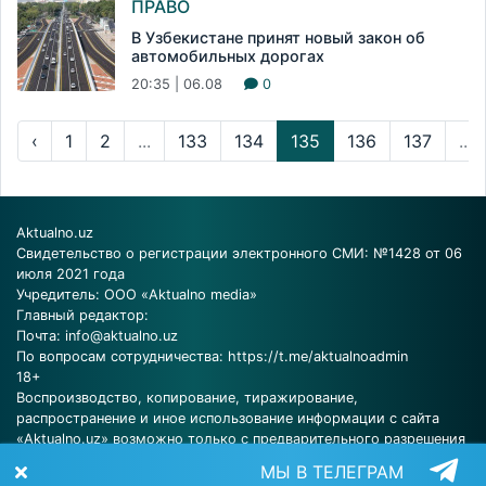
ПРАВО
В Узбекистане принят новый закон об
автомобильных дорогах
20:35 | 06.08
0
‹
1
2
...
133
134
135
136
137
...
Aktualno.uz
Свидетельство о регистрации электронного СМИ: №1428 от 06
июля 2021 года
Учредитель: ООО «Aktualno media»
Главный редактор:
Почта:
info@aktualno.uz
По вопросам сотрудничества:
https://t.me/aktualnoadmin
18+
Воспроизводство, копирование, тиражирование,
распространение и иное использование информации с сайта
«Aktualno.uz» возможно только с предварительного разрешения
редакции.
МЫ В ТЕЛЕГРАМ