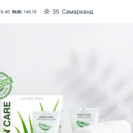
35
Самарканд
9.46
RUB:
146.19