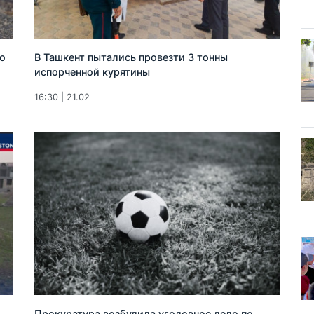
о
В Ташкент пытались провезти 3 тонны
испорченной курятины
16:30 | 21.02
Прокуратура возбудила уголовное дело по