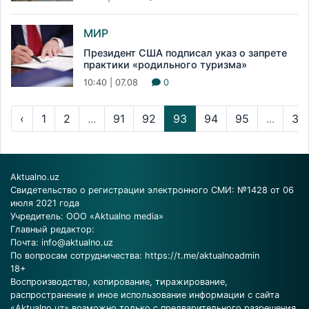
МИР
Президент США подписал указ о запрете
практики «родильного туризма»
10:40 | 07.08
0
‹
1
2
...
91
92
93
94
95
...
34
Aktualno.uz
Свидетельство о регистрации электронного СМИ: №1428 от 06
июля 2021 года
Учредитель: ООО «Aktualno media»
Главный редактор:
Почта:
info@aktualno.uz
По вопросам сотрудничества:
https://t.me/aktualnoadmin
18+
Воспроизводство, копирование, тиражирование,
распространение и иное использование информации с сайта
«Aktualno.uz» возможно только с предварительного разрешения