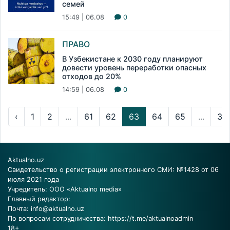
семей
15:49 | 06.08
0
ПРАВО
В Узбекистане к 2030 году планируют
довести уровень переработки опасных
отходов до 20%
14:59 | 06.08
0
‹
1
2
...
61
62
63
64
65
...
34
Aktualno.uz
Свидетельство о регистрации электронного СМИ: №1428 от 06
июля 2021 года
Учредитель: ООО «Aktualno media»
Главный редактор:
Почта:
info@aktualno.uz
По вопросам сотрудничества:
https://t.me/aktualnoadmin
18+