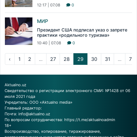
12:17 | 07.08
0
МИР
Президент США подписал указ о запрете
практики «родильного туризма»
10:40 | 07.08
0
‹
1
2
...
27
28
29
30
31
...
72
Aktualno.uz
Свидетельство о регистрации электронного СМИ: №1428 от 06
июля 2021 года
Учредитель: ООО «Aktualno media»
Главный редактор:
Почта:
info@aktualno.uz
По вопросам сотрудничества:
https://t.me/aktualnoadmin
18+
Воспроизводство, копирование, тиражирование,