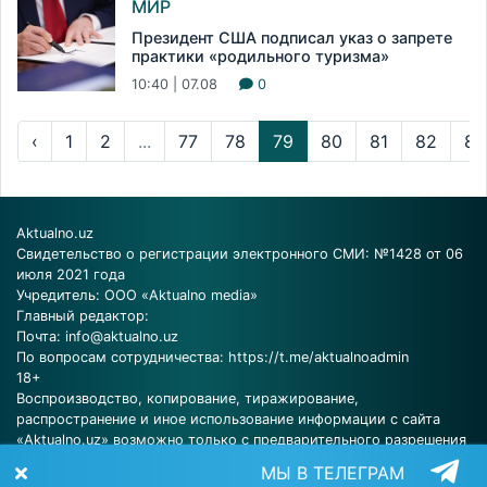
МИР
Президент США подписал указ о запрете
практики «родильного туризма»
10:40 | 07.08
0
‹
1
2
...
77
78
79
80
81
82
83
Aktualno.uz
Свидетельство о регистрации электронного СМИ: №1428 от 06
июля 2021 года
Учредитель: ООО «Aktualno media»
Главный редактор:
Почта:
info@aktualno.uz
По вопросам сотрудничества:
https://t.me/aktualnoadmin
18+
Воспроизводство, копирование, тиражирование,
распространение и иное использование информации с сайта
«Aktualno.uz» возможно только с предварительного разрешения
редакции.
МЫ В ТЕЛЕГРАМ